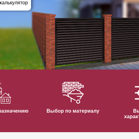
ВЫБОР ПО ХАРАКТЕРИСТИКАМ
 калькулятор
Горизонтальные заборы
Высокие заборы
Красивые, дизайнерские заборы
ВЫБОР ПО СПОСОБУ МОНТАЖА
Заборы под ключ
Готовые заборы
Комплекты заборов-лего "сделай сам"
Быстровозводимые заборы
назначению
Выбор по материалу
В
харак