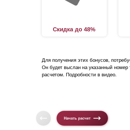
к
п
п
Скидка до 48%
к
ц
Констр
Для получения этих бонусов, потребу
технич
Он будет выслан на указанный номер
обеспе
расчетом. Подробности в видео.
Конст
Основн
профил
Начать расчет
жестко
случае