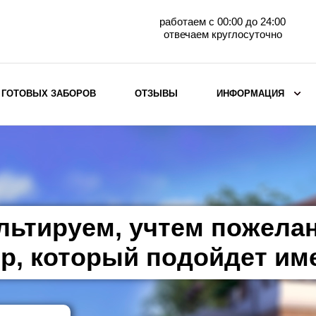
работаем с 00:00 до 24:00
отвечаем круглосуточно
 ГОТОВЫХ ЗАБОРОВ
ОТЗЫВЫ
ИНФОРМАЦИЯ
ВЫБОР ПО МАТЕРИАЛУ
Заборы с кирпичными столбами
Заборы из евроштакетника
горизонтального
льтируем, учтем пожела
Металлические заборы для дачи
Забор жалюзи с кирпичными столбами
р, который подойдет им
Металлические заборы
Металлические ограждения