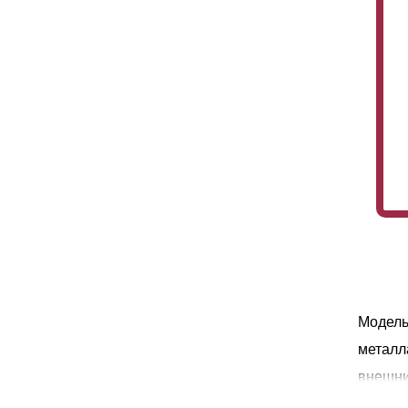
Модель
металл
внешни
высоки