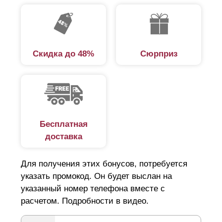
долговечностью, а в сравнении с заборами из
профнастила или сетки-рабицы придают участку более
эстетичный вид. Установка забора не требует
привлечения наемных специалистов и строительства
Скидка до 48%
Сюрприз
дополнительных конструкций. Декоративные панели
предназначены для самостоятельной сборки и
монтируются на любые столбы.
Панельные заборы для дачи
Бесплатная
доставка
Выбирая забор на дачу, следует обратить внимание на
ряд ключевых факторов. Основная функция забора —
Для получения этих бонусов, потребуется
защита от нежелательных посетителей, в том числе и
указать промокод. Он будет выслан на
животных, которые из любопытства могут испортить
указанный номер телефона вместе с
расчетом. Подробности в видео.
цветочную клумбу и зеленые насаждения. При этом
сплошной забор не выход, поскольку требуется