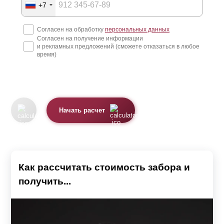
+7
обеспечить проветриваемость и попадание солнечных
лучей на участок с целью сохранения естественного
Согласен на обработку
персональных данных
Согласен на получение информации
микроклимата. Заборы с достаточной
и рекламных предложений (сможете отказаться в любое
светопрозрачностью можно поставить не только по
время)
фасаду участка, но и между соседями. Это создаст
единый стиль оформления участка по всему периметру
и обеспечит оптимальную циркуляцию потоков воздуха
Начать расчет
и солнечного света. Представленные в каталоге модели
отличаются по конструкции и функционалу, обеспечивая
решение разносторонних задач.
Как рассчитать стоимость забора и
Заборы-жалюзи
получить...
Модели: Забор «Стандарт», Забор «Оптима», Забор
«Премиум», Забор «Люкс» и Забор «Модерн»