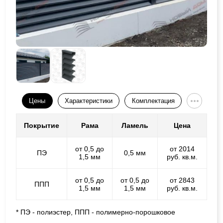
Цены
Характеристики
Комплектация
Покрытие
Рама
Ламель
Цена
от 0,5 до
от 2014
ПЭ
0,5 мм
1,5 мм
руб. кв.м.
от 0,5 до
от 0,5 до
от 2843
ППП
1,5 мм
1,5 мм
руб. кв.м.
* ПЭ - полиэстер, ППП - полимерно-порошковое