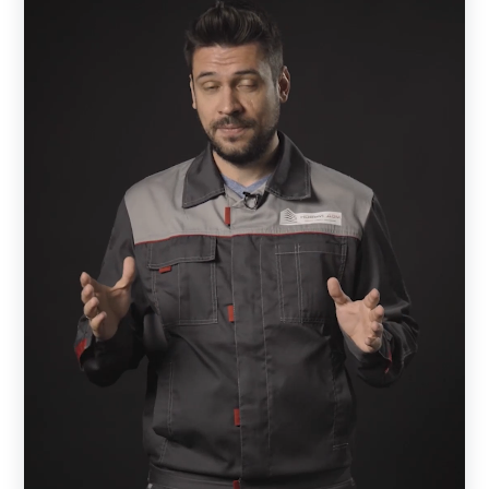
изготовлены в виде жалюзи. Визуально изделия
выглядят как сплошные, но обладают достаточной
проветриваемостью и отлично пропускают солнечные
лучи. Конструкция выполнена таким образом, что
снаружи участок практически не видно — прохожие
смогут увидеть лишь элементы кровли. При этом с
внешней стороны отлично просматривается улица и
всегда можно увидеть, кто пришел в гости, не открывая
калитки или ворот.
В основе конструкции — металлическая рама,
состоящая из горизонтальных и вертикальных
профилей. Пространство между профилями заполняют
ламели — горизонтальные металлические планки,
изготовленные в форме английской буквы Z. Ламели
могут быть расположены вплотную друг к другу или с