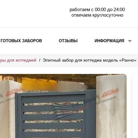
работаем с 00:00 до 24:00
отвечаем круглосуточно
 ГОТОВЫХ ЗАБОРОВ
ОТЗЫВЫ
ИНФОРМАЦИЯ
ры для коттеджей
Элитный забор для коттеджа модель «Ранчо»
ВЫБОР ПО МАТЕРИАЛУ
Заборы с кирпичными столбами
Заборы из евроштакетника
горизонтального
Металлические заборы для дачи
Забор жалюзи с кирпичными столбами
Металлические заборы
Металлические ограждения