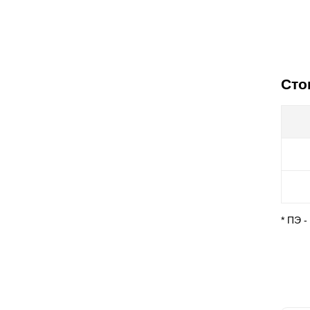
Сто
* ПЭ 