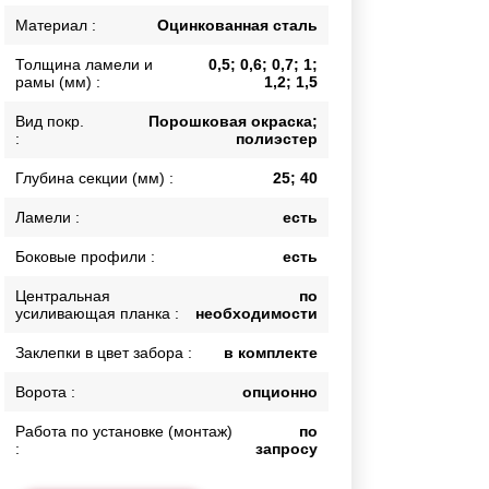
Каркасы ворот
Материал :
Оцинкованная сталь
Калитки
Толщина ламели и
0,5; 0,6; 0,7; 1;
Входные группы
рамы (мм) :
1,2; 1,5
Вид покр.
Порошковая окраска;
:
полиэстер
ВСЕ ДЛЯ ЗАБОРА
Глубина секции (мм) :
25; 40
Панели для забора
Ламели :
есть
Боковые профили :
есть
Центральная
по
усиливающая планка :
необходимости
Заклепки в цвет забора :
в комплекте
Ворота :
опционно
Работа по установке (монтаж)
по
:
запросу