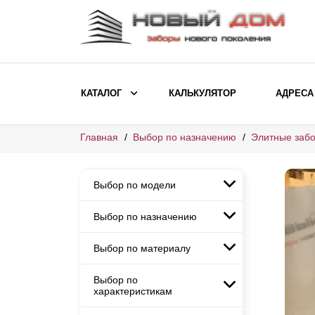
КАТАЛОГ
КАЛЬКУЛЯТОР
АДРЕСА
Главная
Выбор по назначению
Элитные забо
ВЫБОР ПО МОДЕЛИ
Заборы Ранчо
Выбор по модели
Заборы Хай-тек
Заборы Классика
Выбор по назначению
Заборы Ранчо
Заборы Жалюзи
Заборы Хай-тек
Выбор по материалу
Заборы и ограждения для
Заборы Классика
детских садов
ВЫБОР ПО НАЗНАЧЕНИЮ
Заборы Жалюзи
Выбор по
Заборы с кирпичными столбами
Заборы для дачи
характеристикам
Заборы и ограждения для детских
Заборы из евроштакетника
Элитные заборы для коттеджей
садов