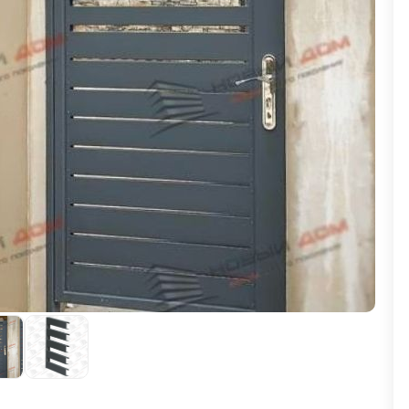
ВЫБОР ПО ХАРАКТЕРИСТИКАМ
Горизонтальные заборы
Высокие заборы
Красивые, дизайнерские заборы
ВЫБОР ПО СПОСОБУ МОНТАЖА
Заборы под ключ
Готовые заборы
Комплекты заборов-лего "сделай сам"
Быстровозводимые заборы