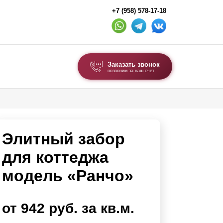
+7 (958) 578-17-18
Заказать звонок
позвоним за наш счет
ВЫБОР ПО ТИПУ
Модульные заборы и ограждения
Элитный забор
Комбинированные заборы
Секционные заборы
для коттеджа
модель «Ранчо»
ВОРОТА И КАЛИТКИ
Ворота откатные
от 942 руб. за кв.м.
Ворота распашные
Ворота складные гармошка