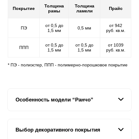
Толщина
Толщина
Покрытие
Прайс
рамы
ламели
от 0,5 до
от 942
ПЭ
0,5 мм
1,5 мм
руб. кв.м.
от 0,5 до
от 0,5 до
от 1039
ППП
1,5 мм
1,5 мм
руб. кв.м.
* ПЭ - полиэстер, ППП - полимерно-порошковое покрытие
Особенность модели “Ранчо”
Модель «Ранчо» выполнена в комбинированном
Выбор декоративного покрытия
стиле. Внешне такой вариант ограждения похож на