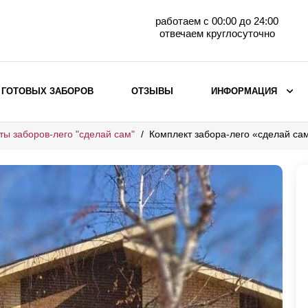
работаем с 00:00 до 24:00
отвечаем круглосуточно
 ГОТОВЫХ ЗАБОРОВ
ОТЗЫВЫ
ИНФОРМАЦИЯ
ты заборов-лего "сделай сам"
Комплект забора-лего «сделай с
ВЫБОР ПО МАТЕРИАЛУ
Заборы с кирпичными столбами
Заборы из евроштакетника
горизонтального
Металлические заборы для дачи
Забор жалюзи с кирпичными столбами
Металлические заборы
Металлические ограждения