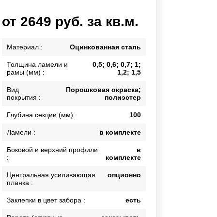
Каркасы ворот
от 2649 руб. за кв.м.
Калитки
Входные группы
Материал :
Оцинкованная сталь
Толщина ламели и
0,5; 0,6; 0,7; 1;
ВСЕ ДЛЯ ЗАБОРА
рамы (мм) :
1,2; 1,5
Панели для забора
Вид
Порошковая окраска;
покрытия :
полиэстер
Глубина секции (мм) :
100
Ламели :
в комплекте
Боковой и верхний профили
в
:
комплекте
Центральная усиливающая
опционно
планка :
Заклепки в цвет забора :
есть