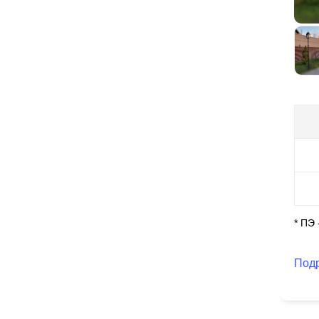
ас
во
* ПЭ
Под