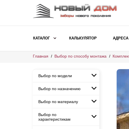
КАТАЛОГ
КАЛЬКУЛЯТОР
АДРЕСА
Главная
Выбор по способу монтажа
Комплек
ВЫБОР ПО МОДЕЛИ
Заборы Ранчо
Выбор по модели
Заборы Хай-тек
Заборы Классика
Выбор по назначению
Заборы Ранчо
Заборы Жалюзи
Заборы Хай-тек
Выбор по материалу
Заборы и ограждения для
Заборы Классика
детских садов
ВЫБОР ПО НАЗНАЧЕНИЮ
Заборы Жалюзи
Выбор по
Заборы с кирпичными столбами
Заборы для дачи
характеристикам
Заборы и ограждения для детских
Заборы из евроштакетника
Элитные заборы для коттеджей
садов