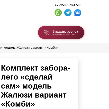
+7 (958) 578-17-18
Заказать звонок
позвоним за наш счет
ам» модель Жалюзи вариант «Комби»
ВЫБОР ПО ТИПУ
Модульные заборы и ограждения
Комплект забора-
Комбинированные заборы
Секционные заборы
лего «сделай
сам» модель
ВОРОТА И КАЛИТКИ
Жалюзи вариант
Ворота откатные
«Комби»
Ворота распашные
Ворота складные гармошка