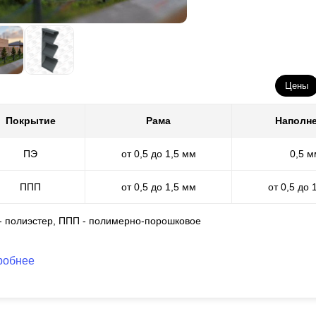
сортимент по каталогу RAL доступен для стали любой толщины. А 
ссоздать любые дизайнерские изыски.
Цены
Покрытие
Рама
Наполн
ПЭ
от 0,5 до 1,5 мм
0,5 м
ППП
от 0,5 до 1,5 мм
от 0,5 до 
 - полиэстер, ППП - полимерно-порошковое
робнее