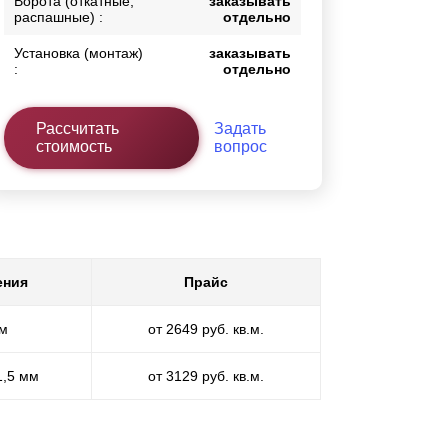
Ворота (откатные,
заказывать
распашные) :
отдельно
Установка (монтаж)
заказывать
:
отдельно
Рассчитать
Задать
стоимость
вопрос
ения
Прайс
мм
от 2649 руб. кв.м.
1,5 мм
от 3129 руб. кв.м.