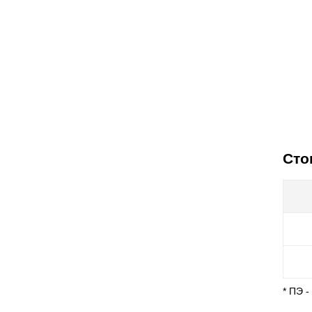
Сто
* ПЭ 