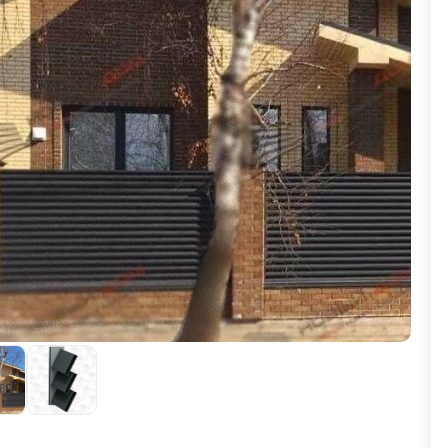
ВЫБОР ПО ХАРАКТЕРИСТИКАМ
Горизонтальные заборы
Высокие заборы
Красивые, дизайнерские заборы
ВЫБОР ПО СПОСОБУ МОНТАЖА
Заборы под ключ
Готовые заборы
Комплекты заборов-лего "сделай сам"
Быстровозводимые заборы