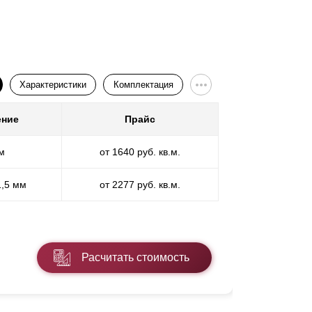
множество интересных фактур позволят вам
Характеристики
Комплектация
ение
Прайс
Покр
м
от 1640 руб. кв.м.
П
1,5 мм
от 2277 руб. кв.м.
ПП
* ПЭ - поли
Расчитать стоимость
Подробнее