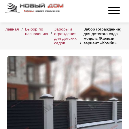
Главная
Выбор по
Заборы и
Забор (ограждение)
назначению
ограждения
для детского сада
для детских
модель Жалюзи
садов
вариант «Комби»