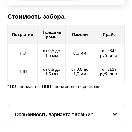
Стоимость забора
Толщина
Покрытие
Ламели
Прайс
рамы
от 0,5 до
от 2649
ПЭ
0,5 мм
1,5 мм
руб. кв.м.
от 0,5 до
от 0,5 до
от 3129
ППП
1,5 мм
1,5 мм
руб. кв.м.
* ПЭ - полиэстер, ППП - полимерно-порошковое
Особенность варианта “Комби”
Мы стремимся расширить модельный ряд наших